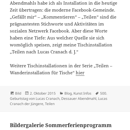
Abendmahls habe ich als Installation in die heutige
Zeit übertragen: die moderne Facebook-Gemeinde.
„Gefällt mir“ – „Kommentieren“ – „Teilen“ sind die
prägnantesten Stichworte und Aktivitäten im
sozialen Netzwerk Facebook. Aber diese Worte
haben eine Tiefe: Aus welcher Quelle sie sich
womöglich speisen, zeigt meine Tischinstallation
„Teilen nach Lucas Cranach d. J.“
Weitere Tischinstallationen in der Serie „Teilen –
Wanderinstallation für Tische“
hier
Format
Veröffentlicht
Kategorien
Schlagwörter
Bild
2. Oktober 2015
Blog
,
Kunst Infos
500.
am
Geburtstag von Lucas Cranach
,
Dessauer Abendmahl
,
Lucas
Cranach der Jüngere
,
Teilen
Bildergalerie Sommerferienprogramm