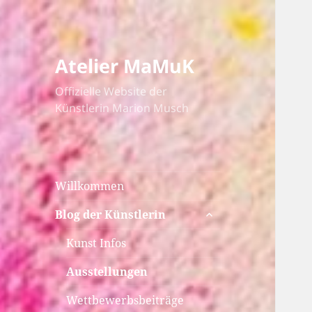
Atelier MaMuK
Offizielle Website der
Künstlerin Marion Musch
Willkommen
untermenü
Blog der Künstlerin
anzeigen
Kunst Infos
Ausstellungen
Wettbewerbsbeiträge