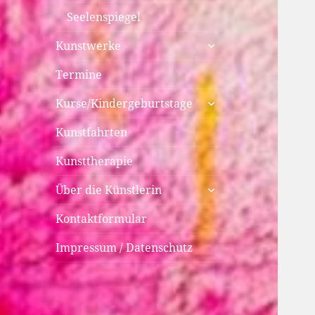
Seelenspiegel
untermenü
Kunstwerke
anzeigen
Termine
untermenü
Kurse/Kindergeburtstage
anzeigen
Kunstfahrten
Kunsttherapie
untermenü
Über die Künstlerin
anzeigen
Kontaktformular
Impressum / Datenschutz