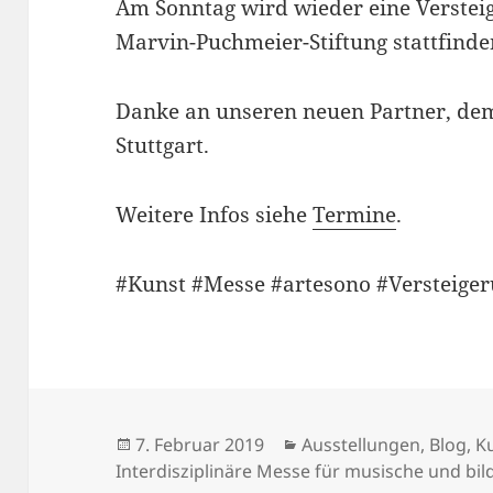
Am Sonntag wird wieder eine Verstei
Marvin-Puchmeier-Stiftung stattfinde
Danke an unseren neuen Partner, de
Stuttgart.
Weitere Infos siehe
Termine
.
#Kunst #Messe #artesono #Versteige
Veröffentlicht
Kategorien
7. Februar 2019
Ausstellungen
,
Blog
,
K
am
Interdisziplinäre Messe für musische und bi