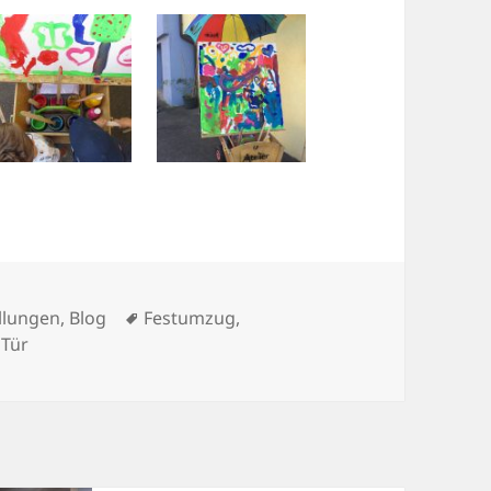
rien
Schlagwörter
llungen
,
Blog
Festumzug
,
 Tür