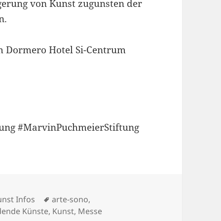
gerung von Kunst zugunsten der
n.
m Dormero Hotel Si-Centrum
rung #MarvinPuchmeierStiftung
Schlagwörter
unst Infos
arte-sono
,
ldende Künste
,
Kunst
,
Messe