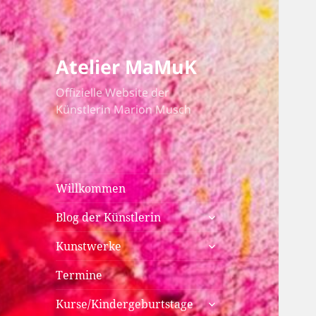
Atelier MaMuK
Offizielle Website der
Künstlerin Marion Musch
Willkommen
untermenü
Blog der Künstlerin
anzeigen
untermenü
Kunstwerke
anzeigen
Termine
untermenü
Kurse/Kindergeburtstage
anzeigen