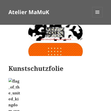
Atelier MaMuK
MENÜ
UND
WIDGETS
Kunstschutzfolie