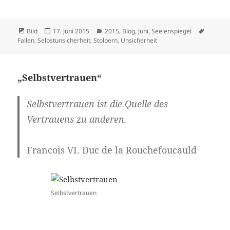
Format
Veröffentlicht
Kategorien
Schlagw
Bild
17. Juni 2015
2015
,
Blog
,
Juni
,
Seelenspiegel
am
Fallen
,
Selbstunsicherheit
,
Stolpern
,
Unsicherheit
„Selbstvertrauen“
Selbstvertrauen
ist die Quelle des
Vertrauens zu anderen.
Francois VI. Duc de la Rouchefoucauld
Selbstvertrauen