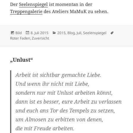
Der
Seelenspiegel
ist momentan in der
Treppengalerie
des Ateliers MaMuK zu sehen.
Format
Veröffentlicht
Kategorien
Schlagwör
Bild
8. Juli 2015
2015
,
Blog
,
Juli
,
Seelenspiegel
am
Roter Faden
,
Zuversicht
„Unlust“
Arbeit ist sichtbar gemachte Liebe.
Und wenn ihr nicht mit Liebe,
sondern nur mit
Unlust
arbeiten könnt,
dann ist es besser, eure Arbeit zu verlassen
und euch ans Tor des Tempels zu setzen,
um Almosen zu erbitten von denen,
die mit Freude arbeiten.