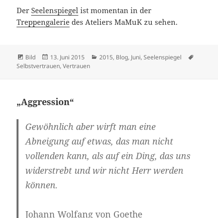
Der
Seelenspiegel
ist momentan in der
Treppengalerie
des Ateliers MaMuK zu sehen.
Format
Veröffentlicht
Kategorien
Schlagw
Bild
13. Juni 2015
2015
,
Blog
,
Juni
,
Seelenspiegel
am
Selbstvertrauen
,
Vertrauen
„Aggression“
Gewöhnlich aber wirft man eine
Abneigung
auf etwas, das man nicht
vollenden kann, als auf ein Ding, das uns
widerstrebt und wir nicht Herr werden
können.
Johann Wolfang von Goethe