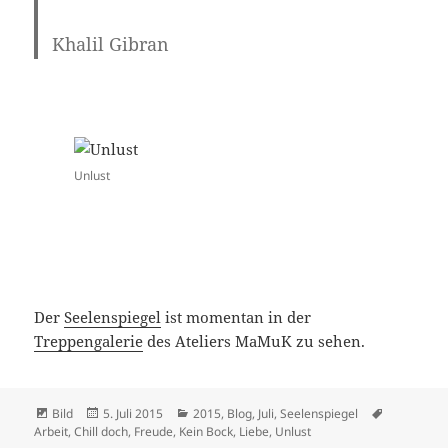
Khalil Gibran
Unlust
Der
Seelenspiegel
ist momentan in der
Treppengalerie
des Ateliers MaMuK zu sehen.
Format
Veröffentlicht
Kategorien
Schlagwör
Bild
5. Juli 2015
2015
,
Blog
,
Juli
,
Seelenspiegel
am
Arbeit
,
Chill doch
,
Freude
,
Kein Bock
,
Liebe
,
Unlust