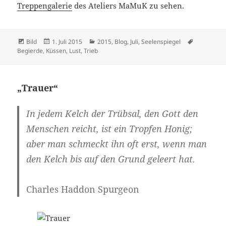
Treppengalerie
des Ateliers MaMuK zu sehen.
Format
Veröffentlicht
Kategorien
Schlagwör
Bild
1. Juli 2015
2015
,
Blog
,
Juli
,
Seelenspiegel
am
Begierde
,
Küssen
,
Lust
,
Trieb
„Trauer“
In jedem Kelch der
Trübsal
, den Gott den
Menschen reicht, ist ein Tropfen Honig;
aber man schmeckt ihn oft erst, wenn man
den Kelch bis auf den Grund geleert hat.
Charles Haddon Spurgeon