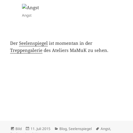
Angst
Der
Seelenspiegel
ist momentan in der
Treppengalerie
des Ateliers MaMuK zu sehen.
Format
Veröffentlicht
Kategorien
Schlagwörter
Bild
11. Juli 2015
Blog
,
Seelenspiegel
Angst
,