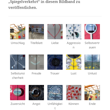
„Spiegelverkehrt“ in diesem Bildband zu
veröffentlichen.
Umschlag
Titelblatt
Liebe
Aggressio
Selbstvertr
n
auen
Selbstunsi
Freude
Trauer
Lust
Unlust
cherheit
Zuversicht
Angst
Unfähigkei
Können
Ende
t