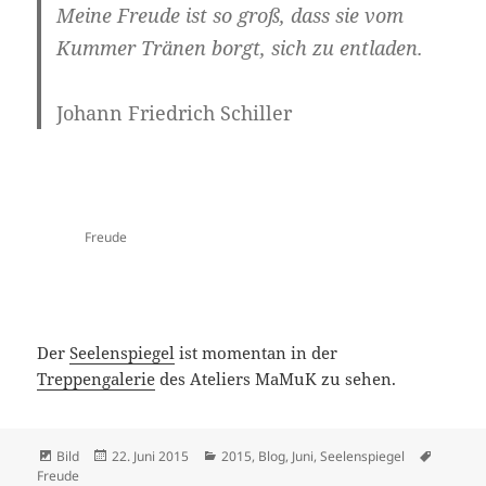
Meine
Freude
ist so groß, dass sie vom
Kummer Tränen borgt, sich zu entladen.
Johann Friedrich Schiller
Freude
Der
Seelenspiegel
ist momentan in der
Treppengalerie
des Ateliers MaMuK zu sehen.
Format
Veröffentlicht
Kategorien
Schlagw
Bild
22. Juni 2015
2015
,
Blog
,
Juni
,
Seelenspiegel
am
Freude