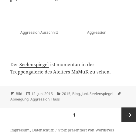
Aggression Ausschnitt
Aggression
Der
Seelenspiegel
ist momentan in der
Treppengalerie
des Ateliers MaMuK zu sehen.
Format
Veröffentlicht
Kategorien
Schlagw
Bild
12. Juni 2015
2015
,
Blog
,
Juni
,
Seelenspiegel
am
Abneigung
,
Aggression
,
Hass
Seitennummerierung
SEITE
1
der
Beiträge
Nächst
Impressum / Datenschutz
Stolz präsentiert von WordPress