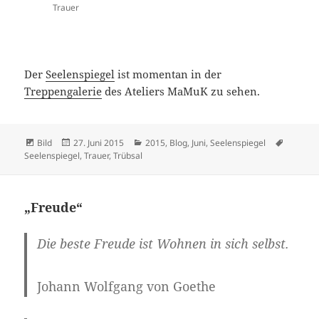
Trauer
Der
Seelenspiegel
ist momentan in der
Treppengalerie
des Ateliers MaMuK zu sehen.
Format
Veröffentlicht
Kategorien
Schlagw
Bild
27. Juni 2015
2015
,
Blog
,
Juni
,
Seelenspiegel
am
Seelenspiegel
,
Trauer
,
Trübsal
„Freude“
Die beste
Freude
ist Wohnen in sich selbst.
Johann Wolfgang von Goethe