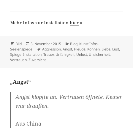
Mehr Infos zur Installation
hier
»
Format
Veröffentlicht
Kategorien
Bild
3. November 2015
Blog
,
Kunst Infos
,
am
Schlagwörter
Seelenspiegel
Aggression
,
Angst
,
Freude
,
Können
,
Liebe
,
Lust
,
Spiegel Installation
,
Trauer
,
Unfähigkeit
,
Unlust
,
Unsicherheit
,
Vertrauen
,
Zuversicht
„Angst“
Angst
klopfte an. Vertrauen öffnete. Keiner
war draußen.
Aus China