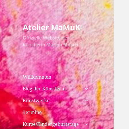
Atelier MaMuK
Offizielle Website der
Künstlerin Marion Musch
Willkommen
untermenü
Blog der Künstlerin
anzeigen
untermenü
Kunstwerke
anzeigen
Termine
untermenü
Kurse/Kindergeburtstage
anzeigen