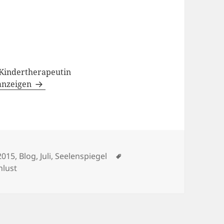
#Kindertherapeutin
 anzeigen
Kategorien
Schlagwörter
2015
,
Blog
,
Juli
,
Seelenspiegel
nlust