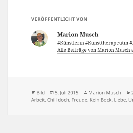
VERÖFFENTLICHT VON
Marion Musch
#Künstlerin #Kunsttherapeutin 
Alle Beiträge von Marion Musch
Format
Veröffentlicht
Autor
Bild
5. Juli 2015
Marion Musch
am
Arbeit
,
Chill doch
,
Freude
,
Kein Bock
,
Liebe
,
U