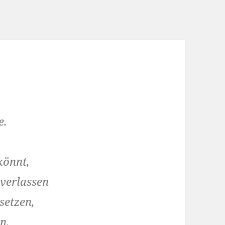
e.
könnt,
 verlassen
setzen,
n,