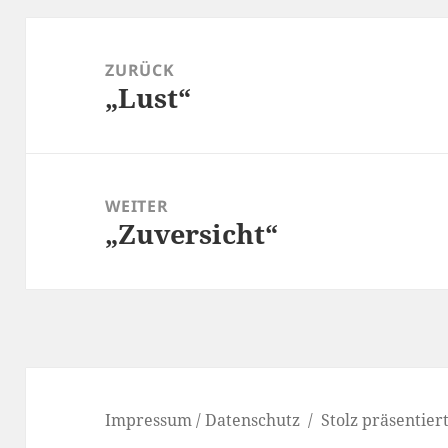
Beitragsnavigation
ZURÜCK
„Lust“
Vorheriger
Beitrag:
WEITER
„Zuversicht“
Nächster
Beitrag:
Impressum / Datenschutz
Stolz präsentie