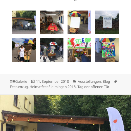
Format
Veröffentlicht
Kategorien
Schlag
Galerie
11. September 2018
Ausstellungen
,
Blog
am
Festumzug
,
Heimatfest Sielmingen 2018
,
Tag der offenen Tür