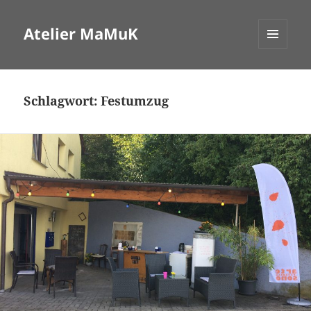
Atelier MaMuK
MENÜ
UND
WIDGETS
Schlagwort:
Festumzug