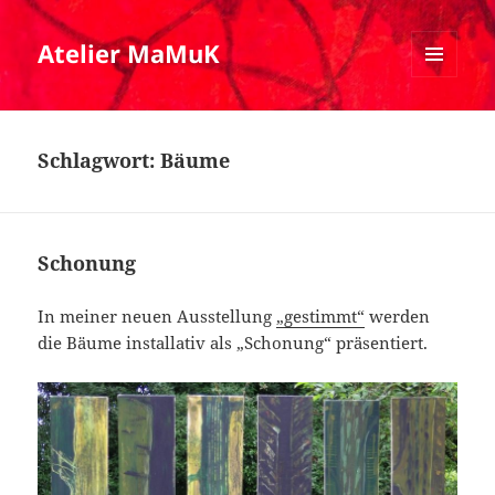
Atelier MaMuK
MENÜ
UND
WIDGETS
Schlagwort:
Bäume
Schonung
In meiner neuen Ausstellung
„gestimmt“
werden
die Bäume installativ als „Schonung“ präsentiert.