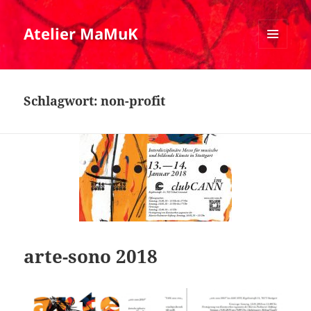
Atelier MaMuK
MENÜ
UND
WIDGETS
Schlagwort:
non-profit
arte-sono 2018