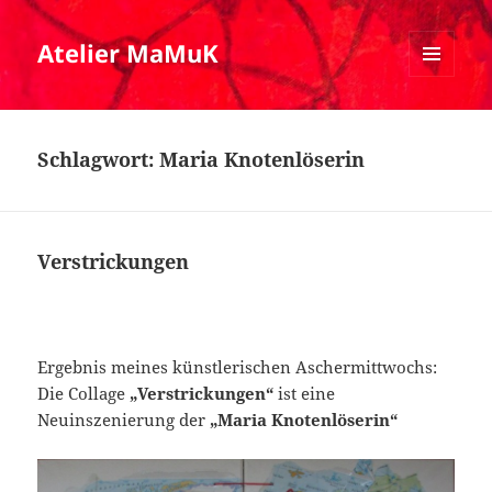
Atelier MaMuK
MENÜ
UND
WIDGETS
Schlagwort:
Maria Knotenlöserin
Verstrickungen
Ergebnis meines künstlerischen Aschermittwochs:
Die Collage
„Verstrickungen“
ist eine
Neuinszenierung der
„Maria Knotenlöserin“