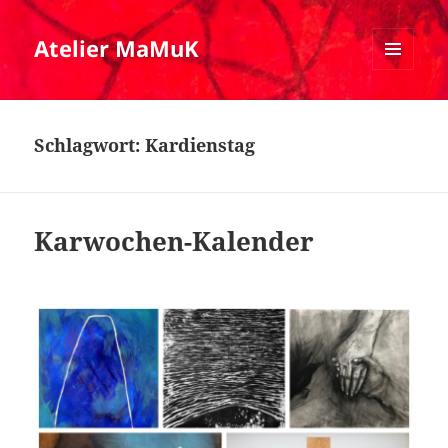
Atelier MaMuK
MENÜ
UND
WIDGETS
Schlagwort:
Kardienstag
Karwochen-Kalender