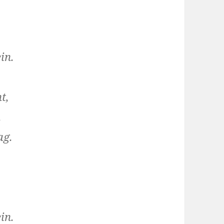
in.
t,
.
ag.
in.