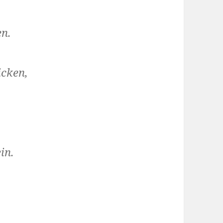
en.
icken,
in.