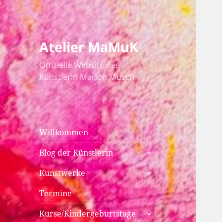
Atelier MaMuK
Offizielle Website der
Künstlerin Marion Musch
Willkommen
untermenü
Blog der Künstlerin
anzeigen
untermenü
Kunstwerke
anzeigen
Termine
untermenü
Kurse/Kindergeburtstage
anzeigen