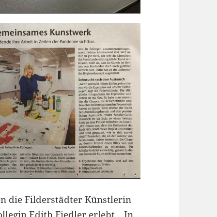
en die Filderstädter Künstlerin
legin Edith Fiedler erlebt. „In