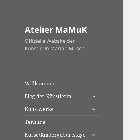
Atelier MaMuK
Offizielle Website der
Künstlerin Marion Musch
Willkommen
untermenü
Blog der Künstlerin
anzeigen
untermenü
Kunstwerke
anzeigen
Termine
untermenü
Kurse/Kindergeburtstage
anzeigen