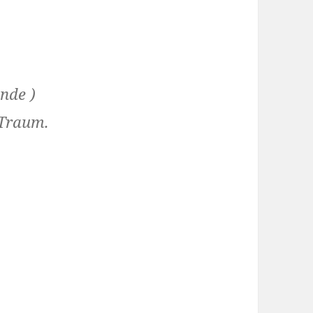
zu
regeln.
nde )
 Traum.