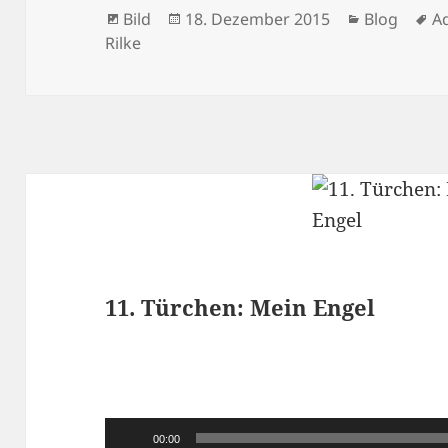
Format
Veröffentlicht
Kategorien
S
Bild
18. Dezember 2015
Blog
A
am
Rilke
11. Türchen: Mein Engel
Audio-
00:00