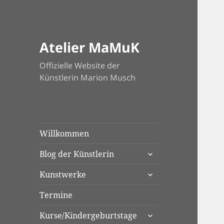
Atelier MaMuK
Offizielle Website der
Künstlerin Marion Musch
Willkommen
untermenü
Blog der Künstlerin
anzeigen
untermenü
Kunstwerke
anzeigen
Termine
untermenü
Kurse/Kindergeburtstage
anzeigen