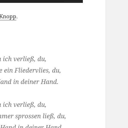
Hoch/Runter
benutzen,
 Knopp
.
um
die
Lautstärke
zu
 ich verließ, du,
regeln.
ein Fliedervlies, du,
Hand in deiner Hand.
 ich verließ, du,
mer sprossen ließ, du,
e Hand in deiner Hand.