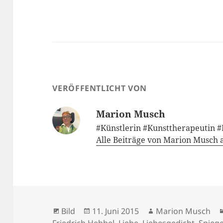
VERÖFFENTLICHT VON
Marion Musch
#Künstlerin #Kunsttherapeutin 
Alle Beiträge von Marion Musch
Format
Veröffentlicht
Autor
Bild
11. Juni 2015
Marion Musch
am