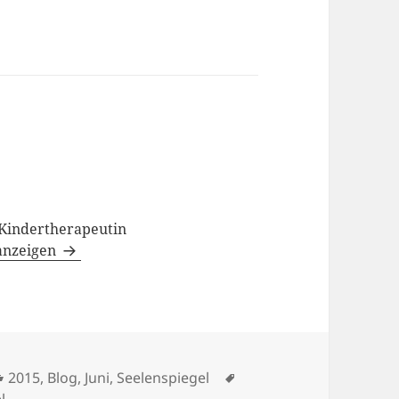
#Kindertherapeutin
 anzeigen
Kategorien
Schlagwörter
2015
,
Blog
,
Juni
,
Seelenspiegel