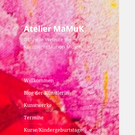
Atelier MaMuK
Offizielle Website der
Künstlerin Marion Musch
Willkommen
untermenü
Blog der Künstlerin
anzeigen
untermenü
Kunstwerke
anzeigen
Termine
untermenü
Kurse/Kindergeburtstage
anzeigen