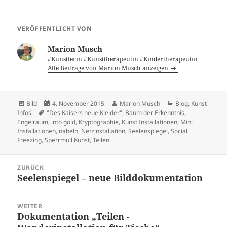
VERÖFFENTLICHT VON
Marion Musch
#Künstlerin #Kunsttherapeutin #Kindertherapeutin
Alle Beiträge von Marion Musch anzeigen
Format
Veröffentlicht
Autor
Kategorien
Bild
4. November 2015
Marion Musch
Blog
,
Kunst
Schlagwörter
am
Infos
"Des Kaisers neue Kleider"
,
Baum der Erkenntnis
,
Engelraum
,
into gold
,
Kryptographie
,
Kunst Installationen
,
Mini
Installationen
,
nabeln
,
Netzinstallation
,
Seelenspiegel
,
Social
Freezing
,
Sperrmüll Kunst
,
Teilen
Beitragsnavigation
ZURÜCK
Seelenspiegel – neue Bilddokumentation
Vorheriger
Beitrag:
WEITER
Dokumentation „Teilen -
Nächster