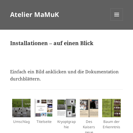
Atelier MaMuK
MENÜ
UND
WIDGETS
Installationen – auf einen Blick
Einfach ein Bild anklicken und die Dokumentation
durchblättern.
Umschlag
Titelseite
Kryoptgrap
Des
Baum der
hie
Kaisers
Erkenntnis
neue