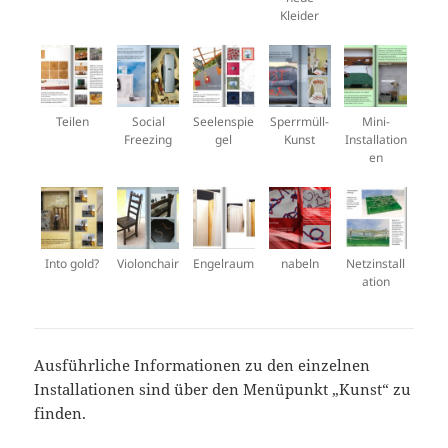
Kleider
Teilen
Social
Seelenspie
Sperrmüll-
Mini-
Freezing
gel
Kunst
Installation
en
Into gold?
Violonchair
Engelraum
nabeln
Netzinstall
ation
Ausführliche Informationen zu den einzelnen
Installationen sind über den Menüpunkt „Kunst“ zu
finden.