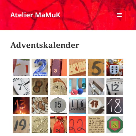
Atelier MaMuK
MENÜ
UND
WIDGETS
Adventskalender