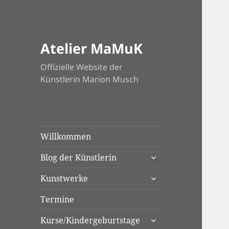
Atelier MaMuK
Offizielle Website der
Künstlerin Marion Musch
Willkommen
untermenü
Blog der Künstlerin
anzeigen
untermenü
Kunstwerke
anzeigen
Termine
untermenü
Kurse/Kindergeburtstage
anzeigen