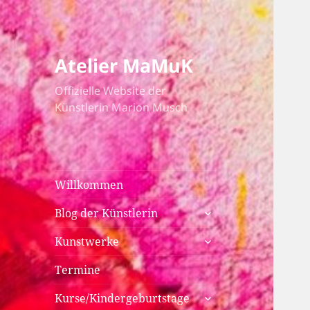
Atelier MaMuK
Offizielle Website der
Künstlerin Marion Musch
Willkommen
untermenü
Blog der Künstlerin
anzeigen
untermenü
Kunstwerke
anzeigen
Termine
untermenü
Kurse/Kindergeburtstage
anzeigen