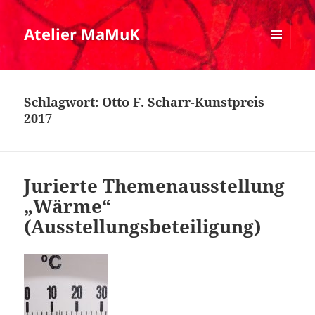
Atelier MaMuK
MENÜ
UND
WIDGETS
Schlagwort:
Otto F. Scharr-Kunstpreis
2017
Jurierte Themenausstellung
„Wärme“
(Ausstellungsbeteiligung)