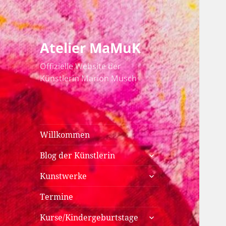
Atelier MaMuK
Offizielle Website der
Künstlerin Marion Musch
Willkommen
untermenü
Blog der Künstlerin
anzeigen
untermenü
Kunstwerke
anzeigen
Termine
untermenü
Kurse/Kindergeburtstage
anzeigen