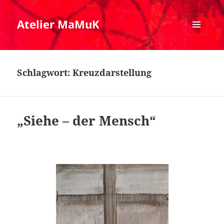
Atelier MaMuK
MENÜ
UND
WIDGETS
Schlagwort:
Kreuzdarstellung
„Siehe – der Mensch“