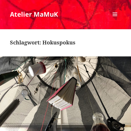
Atelier MaMuK
MENÜ
UND
WIDGETS
Schlagwort:
Hokuspokus