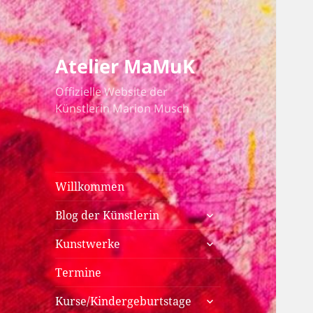
Atelier MaMuK
Offizielle Website der
Künstlerin Marion Musch
Willkommen
untermenü
Blog der Künstlerin
anzeigen
untermenü
Kunstwerke
anzeigen
Termine
untermenü
Kurse/Kindergeburtstage
anzeigen