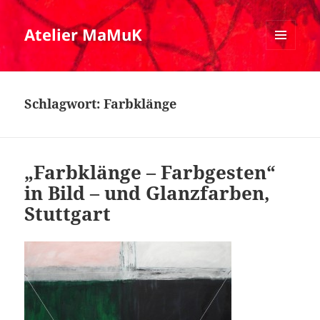
Atelier MaMuK
MENÜ
UND
WIDGETS
Schlagwort:
Farbklänge
„Farbklänge – Farbgesten“
in Bild – und Glanzfarben,
Stuttgart