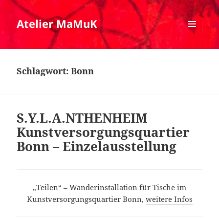
Atelier MaMuK
MENÜ
UND
WIDGETS
Schlagwort:
Bonn
S.Y.L.A.NTHENHEIM
Kunstversorgungsquartier
Bonn – Einzelausstellung
„Teilen“ – Wanderinstallation für Tische im
Kunstversorgungsquartier Bonn,
weitere Infos