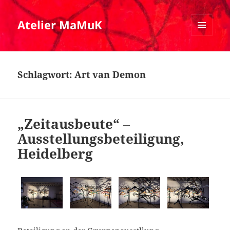
Atelier MaMuK
MENÜ
UND
WIDGETS
Schlagwort:
Art van Demon
„Zeitausbeute“ –
Ausstellungsbeteiligung,
Heidelberg