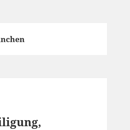
ünchen
iligung,