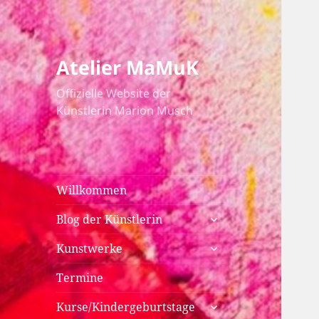
Atelier MaMuK
Offizielle Website der
Künstlerin Marion Musch
Willkommen
untermenü
Blog der Künstlerin
anzeigen
untermenü
Kunstwerke
anzeigen
Termine
untermenü
Kurse/Kindergeburtstage
anzeigen