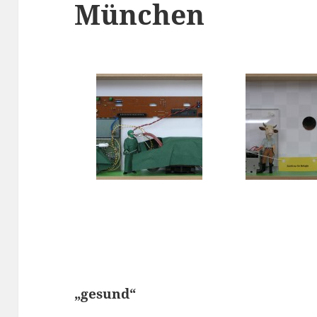
München
„gesund“