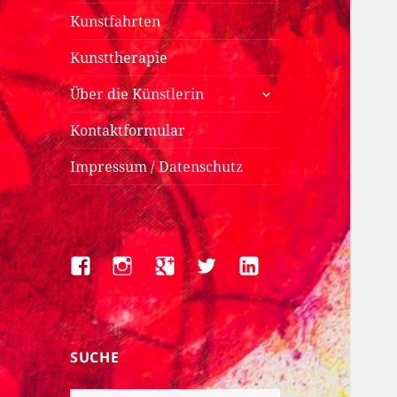
Kunstfahrten
Kunsttherapie
untermenü
Über die Künstlerin
anzeigen
Kontaktformular
Impressum / Datenschutz
Facebook
Instagram
Google+
Twitter
LinkedIn
SUCHE