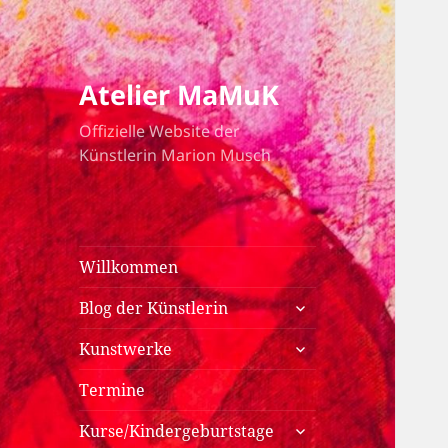
Atelier MaMuK
Offizielle Website der
Künstlerin Marion Musch
Willkommen
untermenü
Blog der Künstlerin
anzeigen
untermenü
Kunstwerke
anzeigen
Termine
untermenü
Kurse/Kindergeburtstage
anzeigen