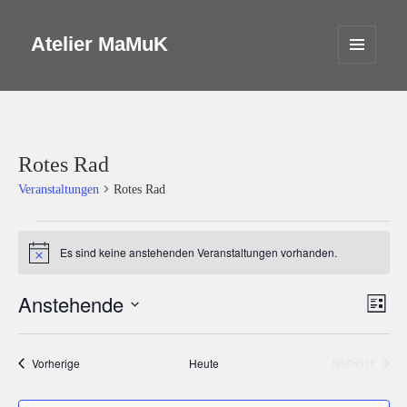
Atelier MaMuK
MENÜ
UND
WIDGETS
Rotes Rad
Veranstaltungen
Rotes Rad
Veranstaltungen
Es sind keine anstehenden Veranstaltungen vorhanden.
Hinweis
Anstehende
Ansicht
Veran
LISTE
Navigat
Ansic
Datum
Navig
wählen.
Veranstaltungen
Vorherige
Heute
NÄCHSTE
VERANSTA