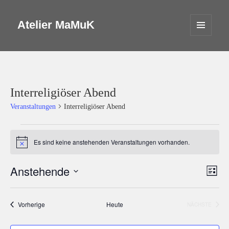
Atelier MaMuK
MENÜ
UND
WIDGETS
Interreligiöser Abend
Veranstaltungen
Interreligiöser Abend
Veranstaltungen
Es sind keine anstehenden Veranstaltungen vorhanden.
Hinweis
Anstehende
Ansicht
Veran
LISTE
Navigat
Ansic
Datum
Navig
wählen.
Veranstaltungen
Vorherige
Heute
NÄCHSTE
VERANSTA