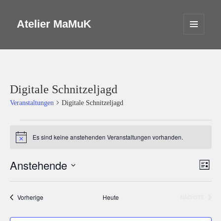
Atelier MaMuK
MENÜ
UND
WIDGETS
Digitale Schnitzeljagd
Veranstaltungen
Digitale Schnitzeljagd
Veranstaltungen
Es sind keine anstehenden Veranstaltungen vorhanden.
Hinweis
Anstehende
Ansicht
Veran
LISTE
Navigat
Ansic
Datum
Navig
wählen.
Veranstaltungen
Vorherige
Heute
NÄCHSTE
VERANSTA