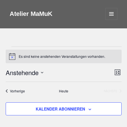
Atelier MaMuK
MENÜ
UND
WIDGETS
Veranstaltungen
Es sind keine anstehenden Veranstaltungen vorhanden.
Hinweis
Anstehende
Ansicht
Veran
LISTE
Navigat
Ansic
Datum
Navig
wählen.
Veranstaltungen
Vorherige
Heute
NÄCHSTE
VERANSTA
KALENDER ABONNIEREN